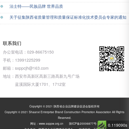
法士特——民族品牌 世界品质
关于征集陕西省质量管理和质量保证标准化技术委员会专家的通知
联系我们
办公室电话：
029-86675150
手机：
13991225299
邮箱：
sxppcjh@163.com
地址：
西安市高新区髙新三路髙新九号广场
蓝溪国际大厦1701、1712室
Copyright © 2021 陕西省企业品牌建设促进会版权所有
Copyright © 2021 Shaanxi Enterprise Brand Construction Promotion Association All Rights
Reserved.
网址：
www.sxppw.org.cn
陕ICP备20006877号-1
0.119090s