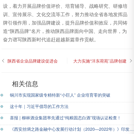
设，着力开展品牌价值评价、培育辅导、战略研究、研修培
训、宣传展示、文化交流等工作，努力推动全省各地发挥品
牌引领作用，加强品牌建设，提升品牌价值和效应，共同铸
造“陕西品牌”名片，推动陕西品牌面向中国、走向世界，为
奋力谱写陕西新时代追赶超越新篇章作贡献。
陕西省企业品牌建设促进会
大力实施“沣东荷苑”品牌创建
党支部书记杨广银在宝鸡考
全力打造乡村旅游农业品牌
察调研
——陕西省企业品牌建设促
进会调研沣东新城农业品牌
相关信息
建设
铜川市实现国家级专精特新“小巨人” 企业培育零的突破
这十年｜习近平倡导的工作方法
喜报 | 柳林酒业集团率先通过“纯粮固态白酒”现场认证检查！
《西安丝绸之路金融中心发展行动计划（2020—2022年）》印发 15项重大行动开启发展新局面